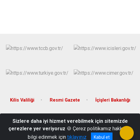
Kilis Valiliği
Resmi Gazete
İçişleri Bakanlığı
Rüştü Zorlu Cad. Öncüpınar Mahallesi Tibil Evleri Yanı Çevre Yolu
Sizlere daha iyi hizmet verebilmek için sitemizde
Üzeri No:1 / KİLİS
çerezlere yer veriyoruz
🍪 Çerez politikamız hakkında
0348 813 99 68 - 0348 813 99 69 -
bilgi edinmek için
tıklayınız
Kabul et