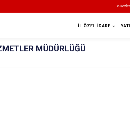
e-Devlet
İL ÖZEL İDARE
YAT
İZMETLER MÜDÜRLÜĞÜ